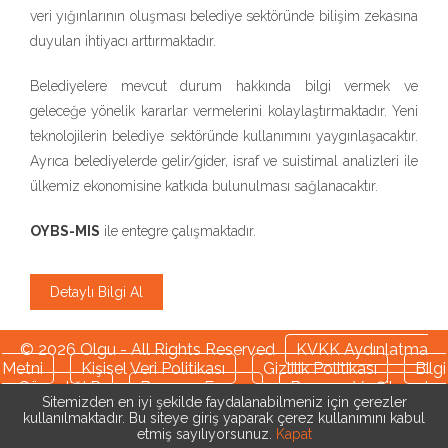
veri yığınlarının oluşması belediye sektöründe bilişim zekasına
duyulan ihtiyacı arttırmaktadır.
Belediyelere mevcut durum hakkında bilgi vermek ve
geleceğe yönelik kararlar vermelerini kolaylaştırmaktadır. Yeni
teknolojilerin belediye sektöründe kullanımını yaygınlaşacaktır.
Ayrıca belediyelerde gelir/gider, israf ve suistimal analizleri ile
ülkemiz ekonomisine katkıda bulunulması sağlanacaktır.
OYBS-MIS
ile entegre çalışmaktadır.
Detaylı Bilgi Al
© 2026 Olgu - All Rights Reserved
KVKK Aydınlatma
Metni
Kişisel Veri Politikası
Gizlilik Politikası
Bilgi
Güvenliği P.
Başvuru Formu
Başvuru Ve Şikayet
Sitemizden en iyi şekilde faydalanabilmeniz için çerezler
Yönetimi Prosedürü
Çerez Politikası
kullanılmaktadır. Bu siteye giriş yaparak çerez kullanımını kabul
etmiş sayılıyorsunuz.
Kapat