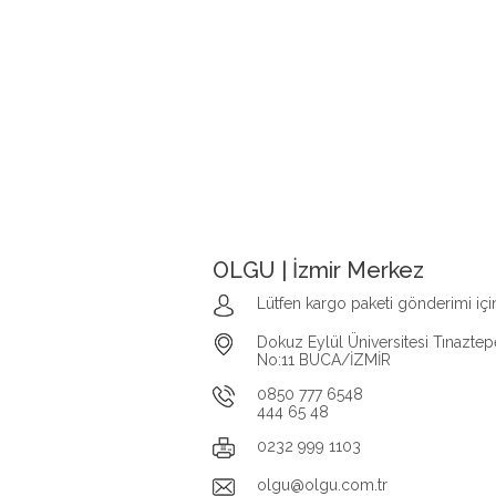
OLGU | İzmir Merkez
Lütfen kargo paketi gönderimi içi
Dokuz Eylül Üniversitesi Tınaztep
No:11 BUCA/İZMİR
0850 777 6548
444 65 48
0232 999 1103
olgu@olgu.com.tr