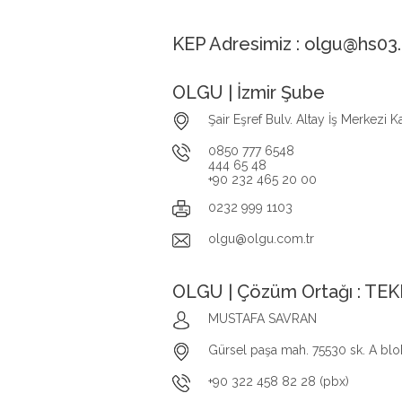
KEP Adresimiz : olgu@hs03.
OLGU | İzmir Şube
Şair Eşref Bulv. Altay İş Merkezi 
0850 777 6548
444 65 48
+90 232 465 20 00
0232 999 1103
olgu@olgu.com.tr
OLGU | Çözüm Ortağı : TE
MUSTAFA SAVRAN
Gürsel paşa mah. 75530 sk. A b
+90 322 458 82 28 (pbx)