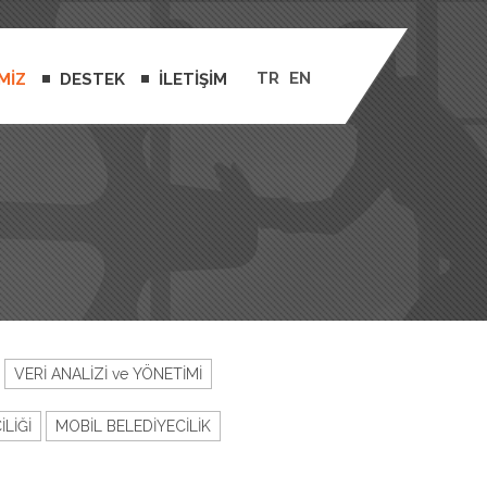
TR
EN
MİZ
DESTEK
İLETİŞİM
VERİ ANALİZİ ve YÖNETİMİ
LİĞİ
MOBİL BELEDİYECİLİK