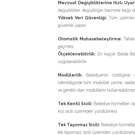
Mevzuat Değişikliklerine Hızlı Uya
değişiklikler, değişikliğin hacmine bağlı
Yüksek Veri Güvenliği:
Tüm işlemler i
güvenlik yapısı.
Otomatik Muhasebeleştirme:
Tahakk
geçmesi.
Ölçeklenebilirlik:
En küçük Belde Bele
uygulanabilirlik.
Modülerlik:
Belediyenin özelliğine
istenildiğinde tüm modüller yerine, sadec
ve gerekli olan modüllerin kullanılabilmes
Tek Kentli Sicili:
Belediye hizmetleri ile
kişi sicili üzerinden yürütülmesi.
Tek Taşınmaz Sicili:
Belediye hizmetleri
tek taşınmaz sicili üzerinden yürütülmesi