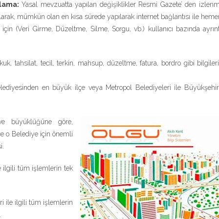
rlama:
Yasal mevzuatta yapılan değişiklikler Resmi Gazete’ den izlen
 olarak, mümkün olan en kısa sürede yapılarak internet bağlantısı ile hem
çin (Veri Girme, Düzeltme, Silme, Sorgu, vb.) kullanıcı bazında ayrıntı
uk, tahsilat, tecil, terkin, mahsup, düzeltme, fatura, bordro gibi bilgi
diyesinden en büyük ilçe veya Metropol Belediyeleri ile Büyükşehir
 ve büyüklüğüne göre,
e o Belediye için önemli
i.
 ilgili tüm işlemlerin tek
 ile ilgili tüm işlemlerin
.