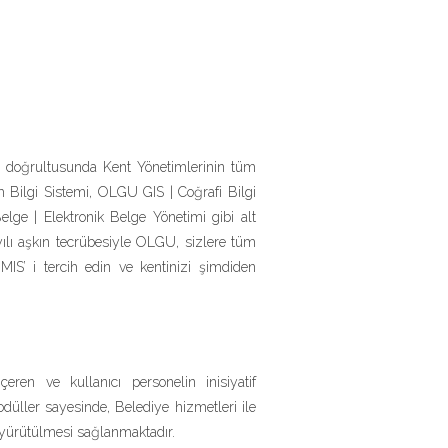
ar doğrultusunda Kent Yönetimlerinin tüm
m Bilgi Sistemi, OLGU GIS | Coğrafi Bilgi
ge | Elektronik Belge Yönetimi gibi alt
yılı aşkın tecrübesiyle OLGU, sizlere tüm
MIS’ i tercih edin ve kentinizi şimdiden
ren ve kullanıcı personelin inisiyatif
üller sayesinde, Belediye hizmetleri ile
k yürütülmesi sağlanmaktadır.