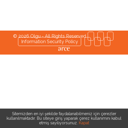
© 2026 Olgu - All Rights Reserved
Information Security Policy
Sitemizden en iyi şekilde faydalanabilmeniz için çerezler
kullanılmaktadır. Bu siteye giriş yaparak çerez kullanımını kabul
etmiş sayılıyorsunuz.
Kapat